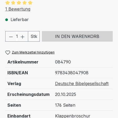
Durchschnittliche Bewertung von 5 von 5 Sternen
1 Bewertung
Lieferbar
Produkt Anzahl: Gib den gewünschten We
Stk
IN DEN WARENKORB
Zum Merkzettel hinzufügen
Artikelnummer
084790
ISBN/EAN
9783438047908
Verlag
Deutsche Bibelgesellschaft
Erscheinungsdatum
20.10.2025
Seiten
176 Seiten
Einbandart
Klappenbroschur