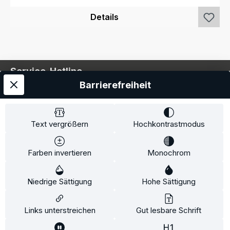
Details
Service-Hotline
Barrierefreiheit
Service
Information
Text vergrößern
Hochkontrastmodus
Farben invertieren
Monochrom
* Alle Preise inkl. gesetzl. Mehrwertsteuer zzgl.
Niedrige Sättigung
Hohe Sättigung
Versandkosten
und ggf. Nachnahmegebühren, wenn
nicht anders angegeben.
Links unterstreichen
Gut lesbare Schrift