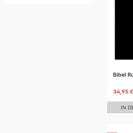
Bibel R
Reguläre
34,95 
IN 