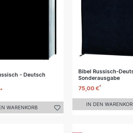
Bibel Russisch-Deut
ussisch - Deutsch
Sonderausgabe
*
Regulärer Preis:
75,00 €
*
r Preis:
€
IN DEN WARENKOR
DEN WARENKORB