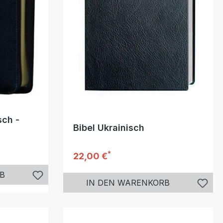
sch -
Bibel Ukrainisch
*
Regulärer Preis:
22,00 €
B
IN DEN WARENKORB