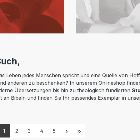
 Buch,
n das Leben jedes Menschen spricht und eine Quelle von Hof
nd anderen zu beschenken? In unserem Onlineshop finden 
derne Übersetzungen bis hin zu theologisch fundierten
Stu
ot an Bibeln und finden Sie Ihr passendes Exemplar in un
Seite
Seite
Seite
Seite
Seite
1
2
3
4
5