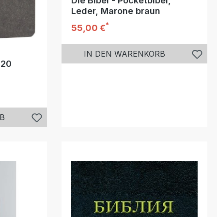
Die Bibel - Pocketbibel,
Leder, Marone braun
*
Regulärer Preis:
55,00 €
IN DEN WARENKORB
020
B