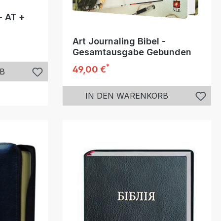
- AT +
Art Journaling Bibel -
Gesamtausgabe Gebunden
*
Regulärer Preis:
49,00 €
B
IN DEN WARENKORB