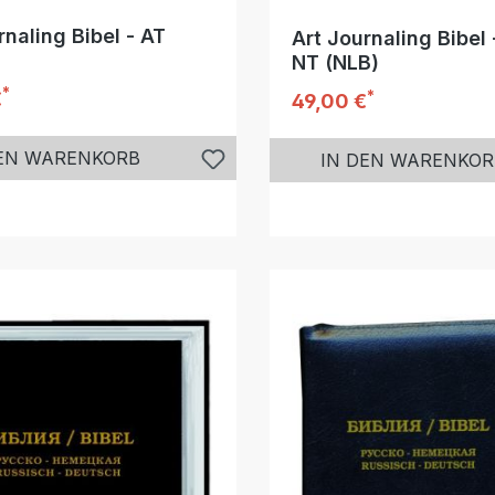
rnaling Bibel - AT
Art Journaling Bibel 
NT (NLB)
*
r Preis:
*
€
Regulärer Preis:
49,00 €
DEN WARENKORB
IN DEN WARENKOR