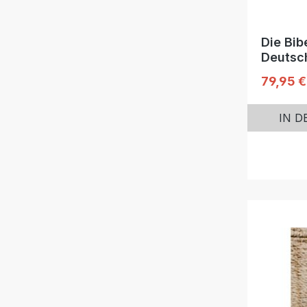
Die Bib
Deutsch
Reguläre
79,95 €
IN 