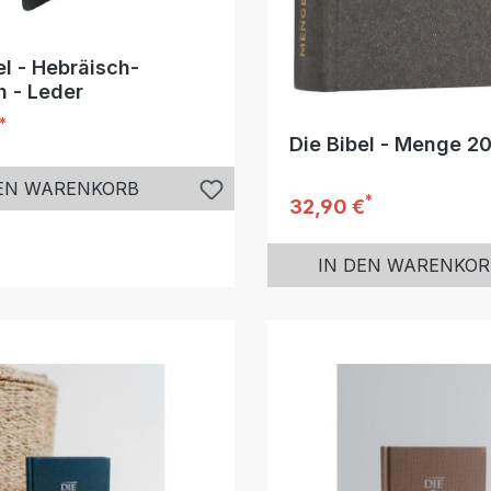
el - Hebräisch-
 - Leder
*
r Preis:
Die Bibel - Menge 2
DEN WARENKORB
*
Regulärer Preis:
32,90 €
IN DEN WARENKOR