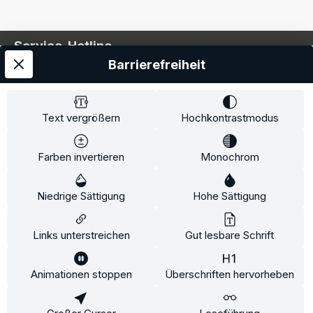
Service-Hotline
Barrierefreiheit
Service
Information
Text vergrößern
Hochkontrastmodus
Farben invertieren
Monochrom
* Alle Preise inkl. gesetzl. Mehrwertsteuer zzgl.
Niedrige Sättigung
Hohe Sättigung
Versandkosten
und ggf. Nachnahmegebühren, wenn
nicht anders angegeben.
Links unterstreichen
Gut lesbare Schrift
Animationen stoppen
Überschriften hervorheben
Diese Website verwendet Cookies, um eine bestmögliche
Erfahrung bieten zu können.
Mehr Informationen ...