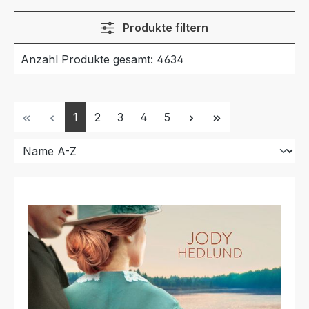
Produkte filtern
Anzahl Produkte gesamt: 4634
Seite
Seite
Seite
Seite
Seite
1
2
3
4
5