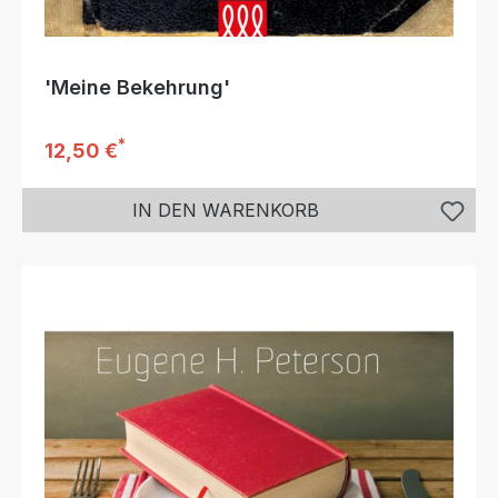
'Meine Bekehrung'
*
Regulärer Preis:
12,50 €
IN DEN WARENKORB