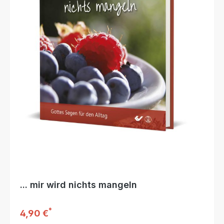
... mir wird nichts mangeln
*
Regulärer Preis:
4,90 €