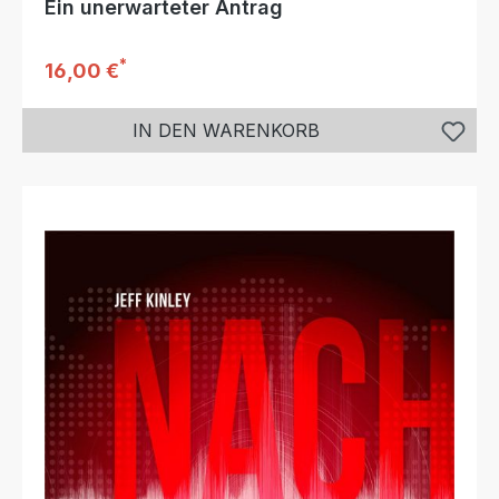
Ein unerwarteter Antrag
*
Regulärer Preis:
16,00 €
IN DEN WARENKORB