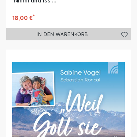
'Nimm und iss ...'
*
Regulärer Preis:
18,00 €
IN DEN WARENKORB