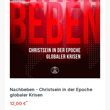
Nachbeben - Christsein in der Epoche
globaler Krisen
*
Regulärer Preis:
12,00 €