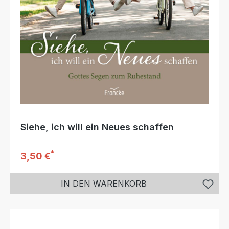
Siehe, ich will ein Neues schaffen
*
Regulärer Preis:
3,50 €
IN DEN WARENKORB