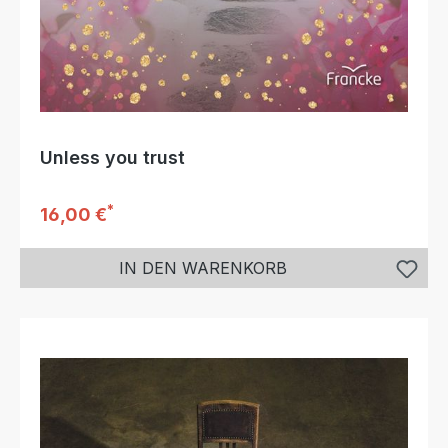
Unless you trust
*
Regulärer Preis:
16,00 €
IN DEN WARENKORB