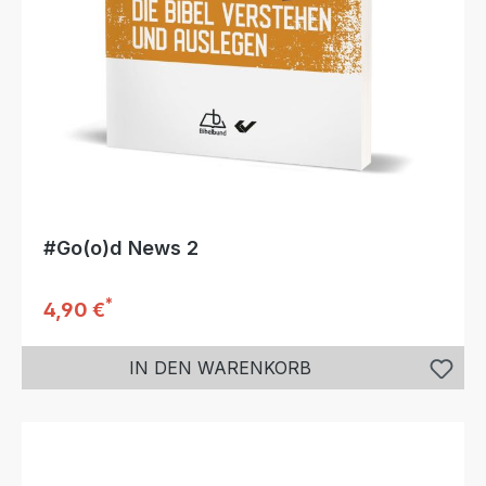
#Go(o)d News 2
*
Regulärer Preis:
4,90 €
IN DEN WARENKORB