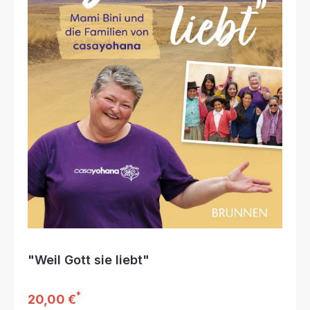
"Weil Gott sie liebt"
*
Regulärer Preis:
20,00 €