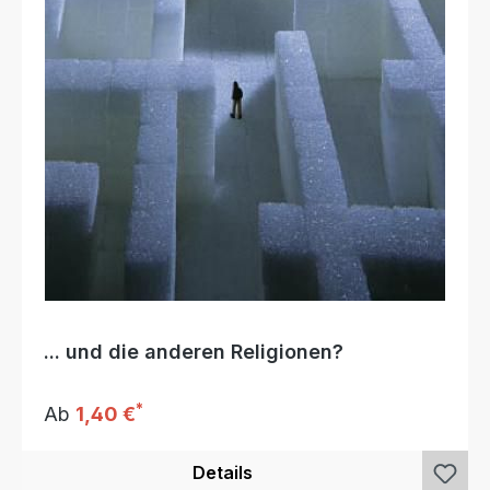
... und die anderen Religionen?
*
Regulärer Preis:
Ab
1,40 €
Details