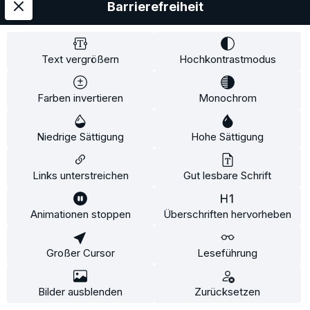
Barrierefreiheit
Text vergrößern
Hochkontrastmodus
Farben invertieren
Monochrom
#Go(o)d News 3
Niedrige Sättigung
Hohe Sättigung
*
Regulärer Preis:
5,90 €
Links unterstreichen
Gut lesbare Schrift
IN DEN WARENKORB
Animationen stoppen
Überschriften hervorheben
Diese Website verwendet Cookies, um eine bestmögliche
Erfahrung bieten zu können.
Mehr Informationen ...
Großer Cursor
Leseführung
Konfigurieren
Nur technisch notwendige
Alle Cookies akzeptieren
Bilder ausblenden
Zurücksetzen