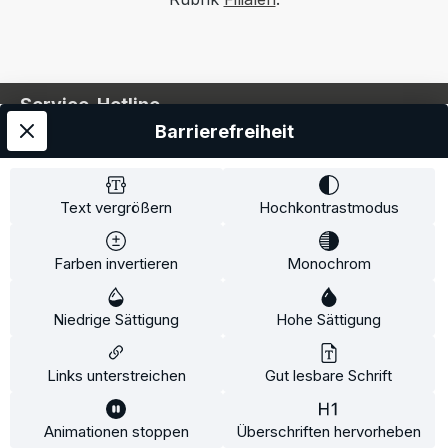
Service-Hotline
Barrierefreiheit
Service
Information
Text vergrößern
Hochkontrastmodus
Farben invertieren
Monochrom
* Alle Preise inkl. gesetzl. Mehrwertsteuer zzgl.
Niedrige Sättigung
Hohe Sättigung
Versandkosten
und ggf. Nachnahmegebühren, wenn
nicht anders angegeben.
Links unterstreichen
Gut lesbare Schrift
Animationen stoppen
Überschriften hervorheben
Diese Website verwendet Cookies, um eine bestmögliche