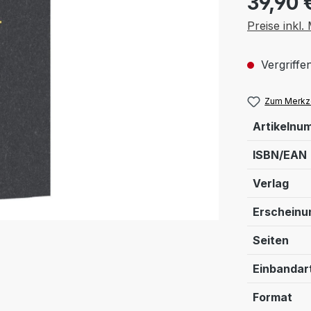
39,90 
Preise inkl
Vergriffen
Zum Merkze
Artikelnu
ISBN/EAN
Verlag
Erschein
Seiten
Einbandar
Format