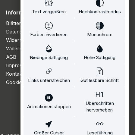
Text vergrößern
Hochkontrastmodus
Information
Blätterkatalog
Datenschutzerklärung
Farben invertieren
Monochrom
Widerrufsbelehrung
Widerrufsformular
AGB
Niedrige Sättigung
Hohe Sättigung
Impressum
Kontakt
Links unterstreichen
Gut lesbare Schrift
Cookie Einstellungen
Überschriften
Animationen stoppen
hervorheben
Großer Cursor
Leseführung