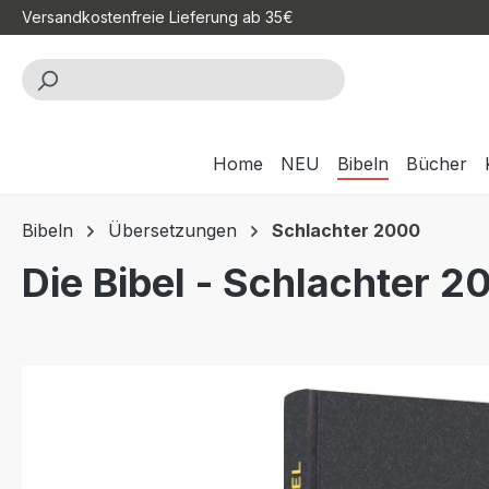
Versandkostenfreie Lieferung ab 35€
m Hauptinhalt springen
Zur Suche springen
Zur Hauptnavigation springen
Home
NEU
Bibeln
Bücher
Bibeln
Übersetzungen
Schlachter 2000
Die Bibel - Schlachter 2
Bildergalerie überspringen