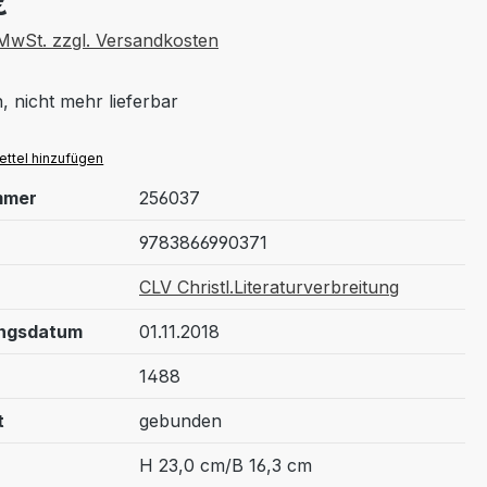
€
. MwSt. zzgl. Versandkosten
, nicht mehr lieferbar
ttel hinzufügen
mmer
256037
9783866990371
CLV Christl.Literaturverbreitung
ungsdatum
01.11.2018
1488
t
gebunden
H 23,0 cm/B 16,3 cm