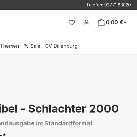
Telefon: 02771 83020
Du hast 0 Produkte auf d
0,00 €*
Themen
% Sale
CV Dillenburg
ibel - Schlachter 2000
andausgabe im Standardformat
*