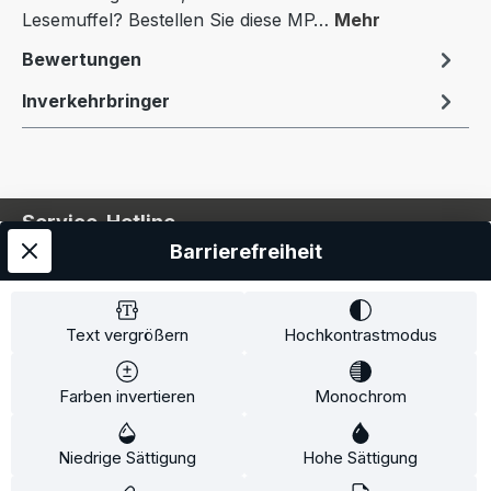
Lesemuffel? Bestellen Sie diese MP…
Mehr
Bewertungen
Inverkehrbringer
Service-Hotline
Barrierefreiheit
Service
Information
Text vergrößern
Hochkontrastmodus
Farben invertieren
Monochrom
* Alle Preise inkl. gesetzl. Mehrwertsteuer zzgl.
Niedrige Sättigung
Hohe Sättigung
Versandkosten
und ggf. Nachnahmegebühren, wenn