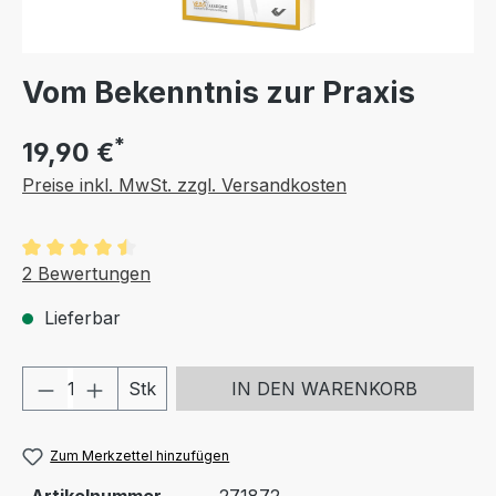
Vom Bekenntnis zur Praxis
*
19,90 €
Preise inkl. MwSt. zzgl. Versandkosten
Durchschnittliche Bewertung von 4.5 von 5 Sternen
2 Bewertungen
Lieferbar
Produkt Anzahl: Gib den gewünschten We
Stk
IN DEN WARENKORB
Zum Merkzettel hinzufügen