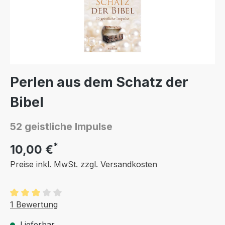
Perlen aus dem Schatz der
Bibel
52 geistliche Impulse
*
10,00 €
Preise inkl. MwSt. zzgl. Versandkosten
Durchschnittliche Bewertung von 3 von 5 Sternen
1 Bewertung
Lieferbar