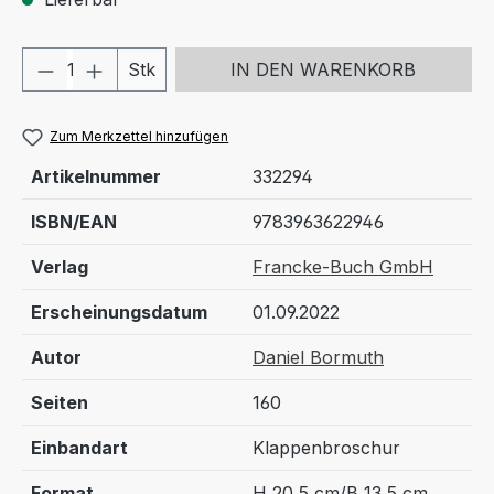
Produkt Anzahl: Gib den gewünschten We
Stk
IN DEN WARENKORB
Zum Merkzettel hinzufügen
Artikelnummer
332294
ISBN/EAN
9783963622946
Verlag
Francke-Buch GmbH
Erscheinungsdatum
01.09.2022
Autor
Daniel Bormuth
Seiten
160
Einbandart
Klappenbroschur
Format
H 20,5 cm/B 13,5 cm