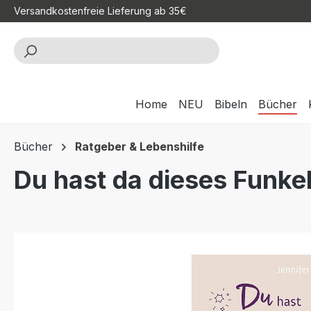
Versandkostenfreie Lieferung ab 35€
m Hauptinhalt springen
Zur Suche springen
Zur Hauptnavigation springen
Home
NEU
Bibeln
Bücher
Bücher
Ratgeber & Lebenshilfe
Du hast da dieses Funke
Bildergalerie überspringen