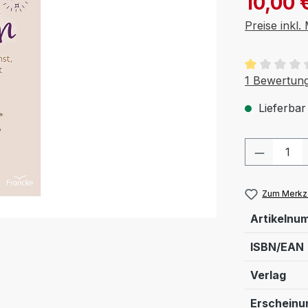
10,00 
Preise inkl
Durchschnit
1 Bewertun
Lieferbar
Produkt
Zum Merkze
Artikelnu
ISBN/EAN
Verlag
Erscheinu