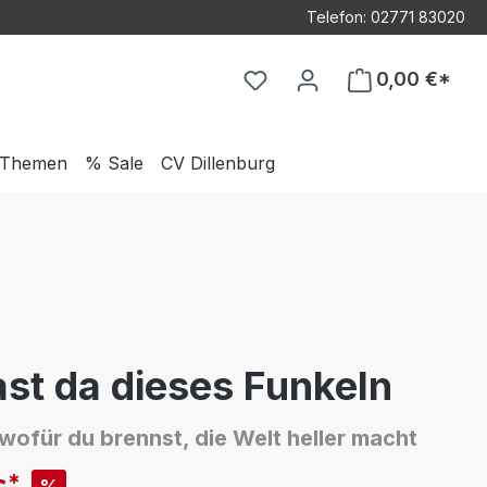
Telefon: 02771 83020
Du hast 0 Produkte auf d
0,00 €*
Themen
% Sale
CV Dillenburg
st da dieses Funkeln
wofür du brennst, die Welt heller macht
*
%