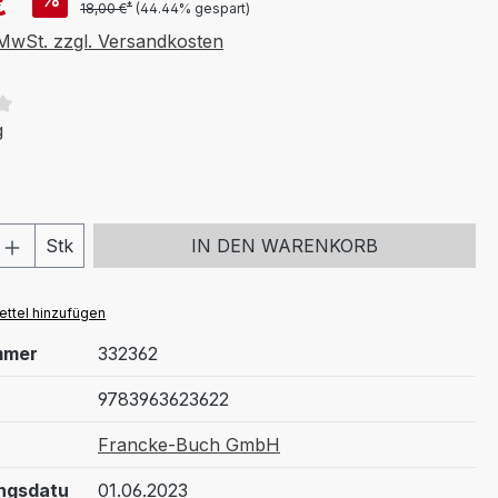
€
*
18,00 €
(44.44% gespart)
. MwSt. zzgl. Versandkosten
tliche Bewertung von 1 von 5 Sternen
g
 Anzahl: Gib den gewünschten Wert ein 
Stk
IN DEN WARENKORB
ttel hinzufügen
mmer
332362
9783963623622
Francke-Buch GmbH
ngsdatu
01.06.2023