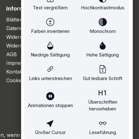
Text vergrößern
Hochkontrastmodus
Information
Blätterkatalog
Datenschutzerklärung
Farben invertieren
Monochrom
Widerrufsbelehrung
Widerrufsformular
AGB
Niedrige Sättigung
Hohe Sättigung
Impressum
Kontakt
Links unterstreichen
Gut lesbare Schrift
Cookie Einstellungen
Überschriften
Animationen stoppen
hervorheben
Großer Cursor
Leseführung
, wenn nicht anders angegeben.