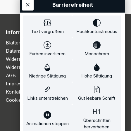
Barrierefreiheit
Text vergrößern
Hochkontrastmodus
Information
Blätterkatalog
Datenschutzerklärung
Farben invertieren
Monochrom
Widerrufsbelehrung
Widerrufsformular
AGB
Niedrige Sättigung
Hohe Sättigung
Impressum
Kontakt
Links unterstreichen
Gut lesbare Schrift
Cookie Einstellungen
Überschriften
Animationen stoppen
hervorheben