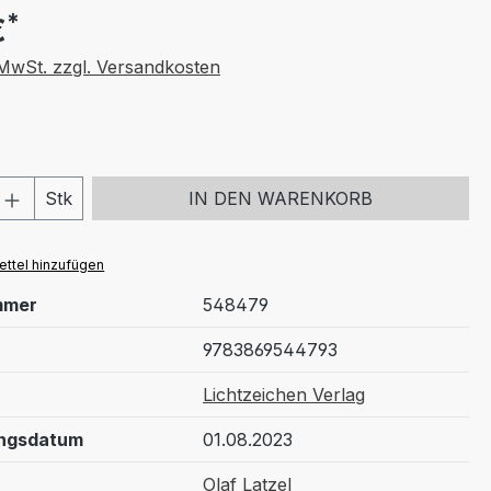
*
€
. MwSt. zzgl. Versandkosten
 Anzahl: Gib den gewünschten Wert ein 
Stk
IN DEN WARENKORB
ttel hinzufügen
mmer
548479
9783869544793
Lichtzeichen Verlag
ungsdatum
01.08.2023
Olaf Latzel