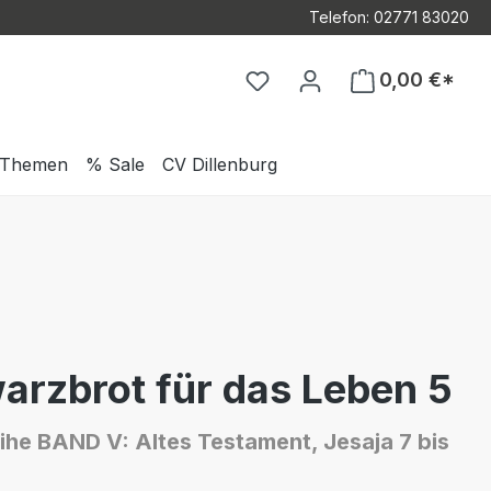
Telefon: 02771 83020
Du hast 0 Produkte auf d
0,00 €*
Themen
% Sale
CV Dillenburg
arzbrot für das Leben 5
ihe BAND V: Altes Testament, Jesaja 7 bis