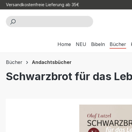
Versandkostenfreie Lieferung ab 35€
m Hauptinhalt springen
Zur Suche springen
Zur Hauptnavigation springen
Home
NEU
Bibeln
Bücher
Bücher
Andachtsbücher
Schwarzbrot für das Le
Bildergalerie überspringen