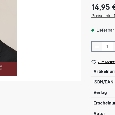
14,95 
Preise inkl
Lieferbar
Produkt
Zum Merkze
Artikelnu
ISBN/EAN
Verlag
Erschein
Autor