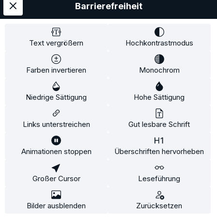
Barrierefreiheit
Service
Information
Text vergrößern
Hochkontrastmodus
Farben invertieren
Monochrom
* Alle Preise inkl. gesetzl. Mehrwertsteuer zzgl.
Niedrige Sättigung
Hohe Sättigung
Versandkosten
und ggf. Nachnahmegebühren, wenn
nicht anders angegeben.
Links unterstreichen
Gut lesbare Schrift
Animationen stoppen
Überschriften hervorheben
Diese Website verwendet Cookies, um eine bestmögliche
Erfahrung bieten zu können.
Mehr Informationen ...
Großer Cursor
Leseführung
Konfigurieren
Nur technisch notwendige
Alle Cookies akzeptieren
Bilder ausblenden
Zurücksetzen