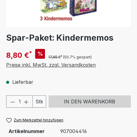
Spar-Paket: Kindermemos
*
%
8,80 €
*
17,85 €
(50.7% gespart)
Preise inkl. MwSt. zzgl. Versandkosten
Lieferbar
Produkt Anzahl: Gib den gewünschten We
Stk
IN DEN WARENKORB
Zum Merkzettel hinzufügen
Artikelnummer
907004416