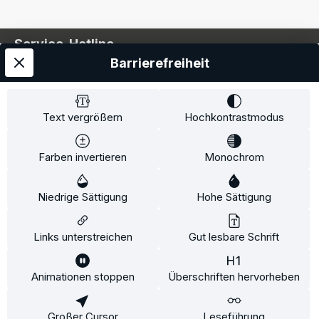
Service-Hotline
Barrierefreiheit
Service
Information
Text vergrößern
Hochkontrastmodus
Farben invertieren
Monochrom
* Alle Preise inkl. gesetzl. Mehrwertsteuer zzgl.
Niedrige Sättigung
Hohe Sättigung
Versandkosten
und ggf. Nachnahmegebühren, wenn
nicht anders angegeben.
Links unterstreichen
Gut lesbare Schrift
Animationen stoppen
Überschriften hervorheben
Diese Website verwendet Cookies, um eine bestmögliche
Erfahrung bieten zu können.
Mehr Informationen ...
Großer Cursor
Leseführung