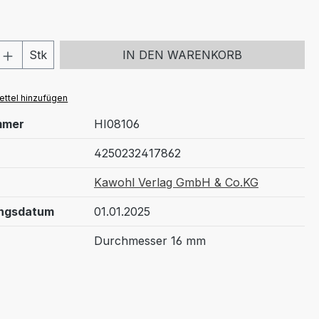
 Anzahl: Gib den gewünschten Wert ein 
Stk
IN DEN WARENKORB
ttel hinzufügen
mmer
HI08106
4250232417862
Kawohl Verlag GmbH & Co.KG
ungsdatum
01.01.2025
Durchmesser 16 mm