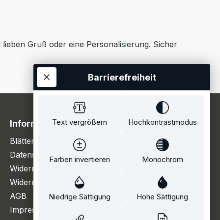
n lieben Gruß oder eine Personalisierung. Sicher
Barrierefreiheit
Text vergrößern
Hochkontrastmodus
Information
Blätterkatalog
Datenschutzerklärung
Farben invertieren
Monochrom
Widerrufsbelehrung
Widerrufsformular
AGB
Niedrige Sättigung
Hohe Sättigung
Impressum