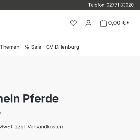
Telefon: 02771 83020
Du hast 0 Produkte auf d
0,00 €*
Themen
% Sale
CV Dillenburg
eln Pferde
*
. MwSt. zzgl. Versandkosten