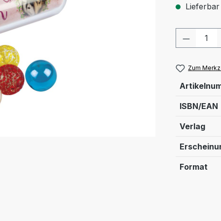
Lieferbar
Produkt
Zum Merkze
Artikelnu
ISBN/EAN
Verlag
Erschein
Format