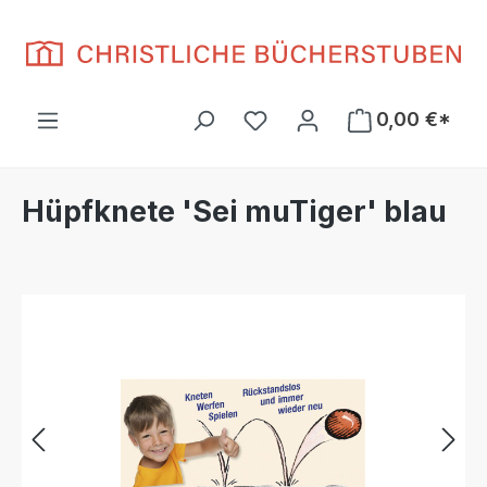
Zum Hauptinhalt springen
Du hast 0 Produkte auf d
0,00 €*
Hüpfknete 'Sei muTiger' blau
Bildergalerie überspringen