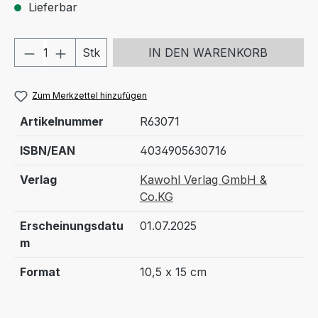
Lieferbar
Produkt Anzahl: Gib den gewünschten We
Stk
IN DEN WARENKORB
Zum Merkzettel hinzufügen
Artikelnummer
R63071
ISBN/EAN
4034905630716
Verlag
Kawohl Verlag GmbH &
Co.KG
Erscheinungsdatu
01.07.2025
m
Format
10,5 x 15 cm