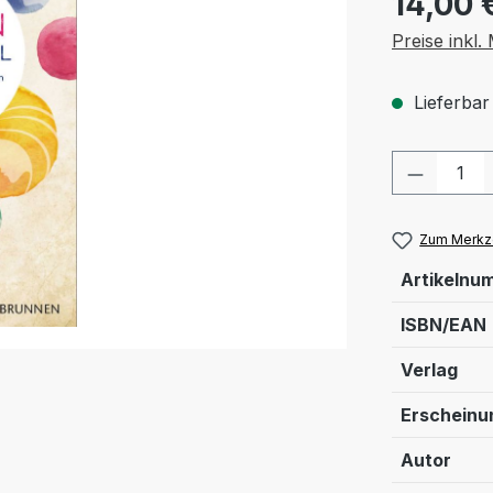
14,00 
Preise inkl
Lieferbar
Produkt
Zum Merkze
Artikelnu
ISBN/EAN
Verlag
Erschein
Autor