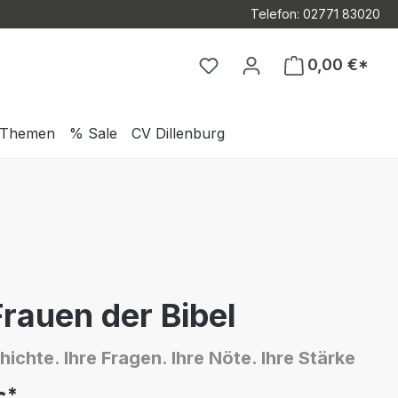
Telefon: 02771 83020
Du hast 0 Produkte auf d
0,00 €*
Themen
% Sale
CV Dillenburg
Frauen der Bibel
hichte. Ihre Fragen. Ihre Nöte. Ihre Stärke
*