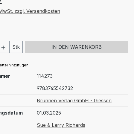
€
. MwSt. zzgl. Versandkosten
 Anzahl: Gib den gewünschten Wert ein 
Stk
IN DEN WARENKORB
ttel hinzufügen
mmer
114273
9783765542732
Brunnen Verlag GmbH - Giessen
ungsdatum
01.03.2025
Sue & Larry Richards