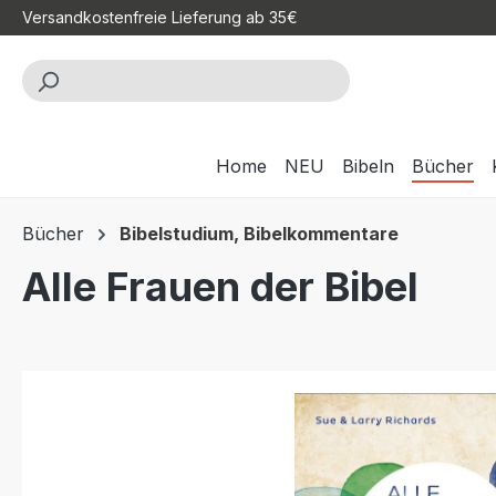
Versandkostenfreie Lieferung ab 35€
m Hauptinhalt springen
Zur Suche springen
Zur Hauptnavigation springen
Home
NEU
Bibeln
Bücher
Bücher
Bibelstudium, Bibelkommentare
Alle Frauen der Bibel
Bildergalerie überspringen