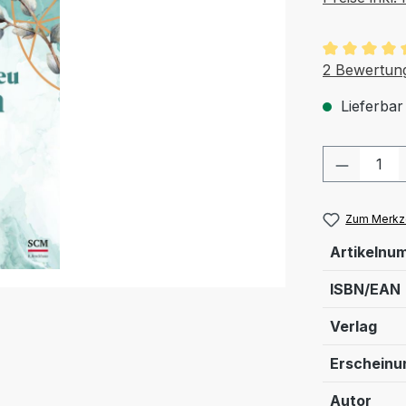
Durchschnit
2 Bewertun
Lieferbar
Produkt
Zum Merkze
Artikelnu
ISBN/EAN
Verlag
Erschein
Autor