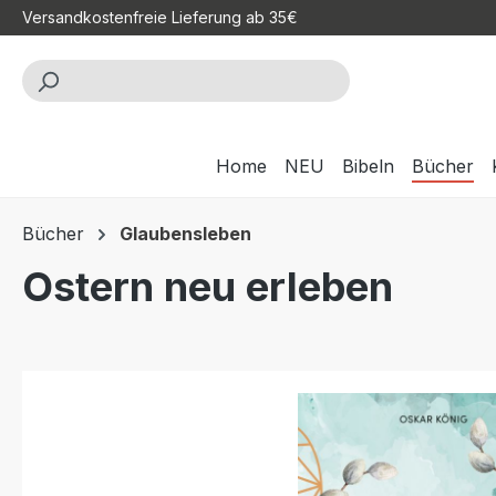
Versandkostenfreie Lieferung ab 35€
m Hauptinhalt springen
Zur Suche springen
Zur Hauptnavigation springen
Home
NEU
Bibeln
Bücher
Bücher
Glaubensleben
Ostern neu erleben
Bildergalerie überspringen