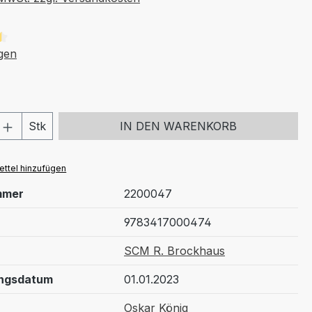
tliche Bewertung von 4.5 von 5 Sternen
gen
 Anzahl: Gib den gewünschten Wert ein 
Stk
IN DEN WARENKORB
ttel hinzufügen
mmer
2200047
9783417000474
SCM R. Brockhaus
ungsdatum
01.01.2023
Oskar König