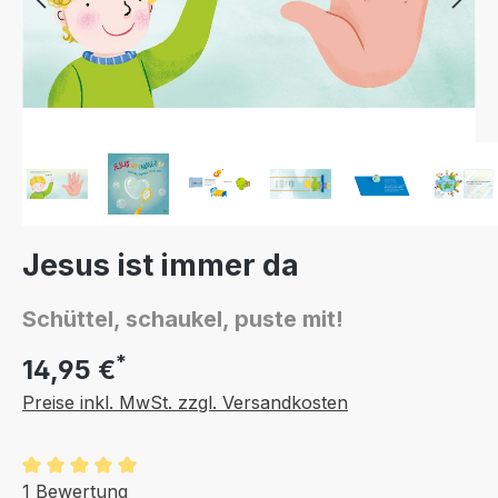
Jesus ist immer da
Schüttel, schaukel, puste mit!
*
14,95 €
Preise inkl. MwSt. zzgl. Versandkosten
Durchschnittliche Bewertung von 5 von 5 Sternen
1 Bewertung