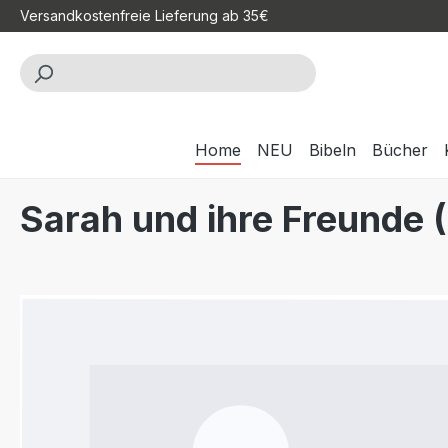
Versandkostenfreie Lieferung ab 35€
m Hauptinhalt springen
Zur Suche springen
Zur Hauptnavigation springen
Home
NEU
Bibeln
Bücher
Sarah und ihre Freunde 
Bildergalerie überspringen