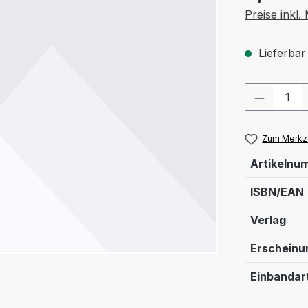
Preise inkl
Lieferbar
Produkt
Zum Merkze
Artikelnu
ISBN/EAN
Verlag
Erschein
Einbandar