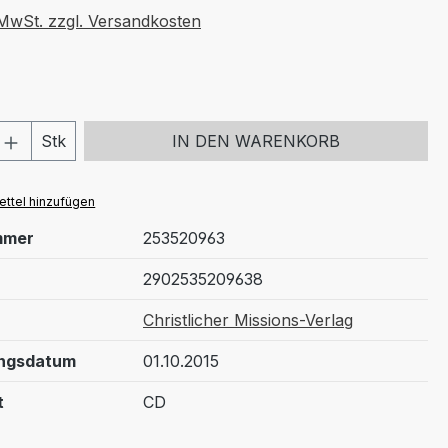
. MwSt. zzgl. Versandkosten
 Anzahl: Gib den gewünschten Wert ein 
Stk
IN DEN WARENKORB
ttel hinzufügen
mmer
253520963
2902535209638
Christlicher Missions-Verlag
ungsdatum
01.10.2015
t
CD