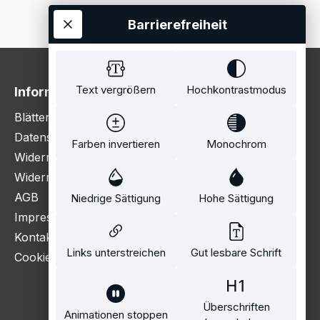
Barrierefreiheit
Text vergrößern
Hochkontrastmodus
Information
Blätterkatalog
Datenschutzerklärung
Farben invertieren
Monochrom
Widerrufsbelehrung
Widerrufsformular
AGB
Niedrige Sättigung
Hohe Sättigung
Impressum
Kontakt
Links unterstreichen
Gut lesbare Schrift
Cookie Einstellungen
Überschriften
Animationen stoppen