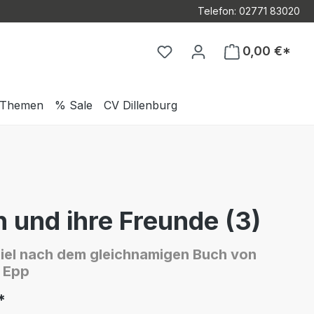
Telefon: 02771 83020
Du hast 0 Produkte auf d
0,00 €*
Themen
% Sale
CV Dillenburg
 und ihre Freunde (3)
piel nach dem gleichnamigen Buch von
 Epp
*