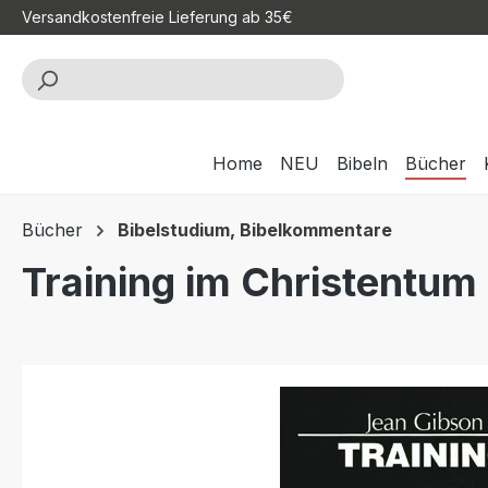
Versandkostenfreie Lieferung ab 35€
m Hauptinhalt springen
Zur Suche springen
Zur Hauptnavigation springen
Home
NEU
Bibeln
Bücher
Bücher
Bibelstudium, Bibelkommentare
Training im Christentum
Bildergalerie überspringen