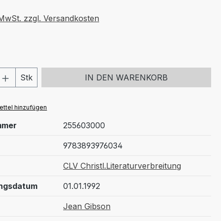
. MwSt. zzgl. Versandkosten
 Anzahl: Gib den gewünschten Wert ein 
Stk
IN DEN WARENKORB
ttel hinzufügen
mmer
255603000
9783893976034
CLV Christl.Literaturverbreitung
ungsdatum
01.01.1992
Jean Gibson