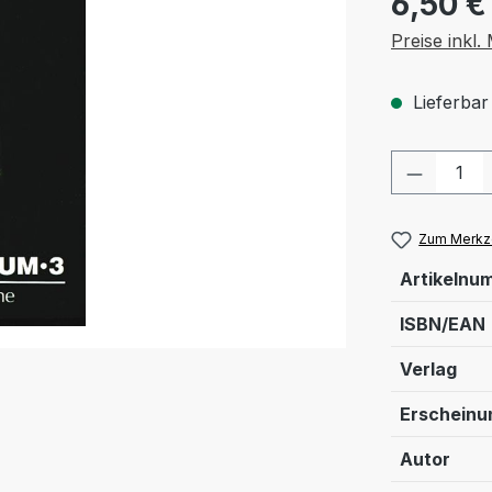
6,50 €
Preise inkl
Lieferbar
Produkt
Zum Merkze
Artikelnu
ISBN/EAN
Verlag
Erschein
Autor