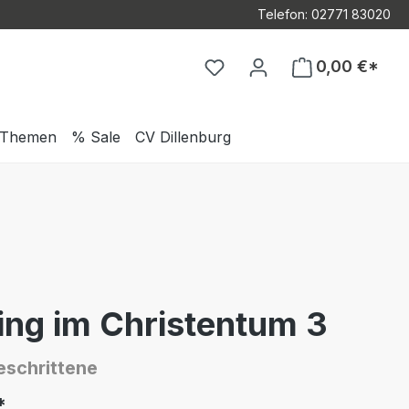
Telefon: 02771 83020
Du hast 0 Produkte auf d
0,00 €*
Themen
% Sale
CV Dillenburg
ing im Christentum 3
eschrittene
*