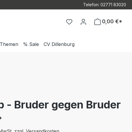
Telefon: 02771 83020
Du hast 0 Produkte auf d
0,00 €*
Themen
% Sale
CV Dillenburg
b - Bruder gegen Bruder
*
. MwSt. zzgl. Versandkosten