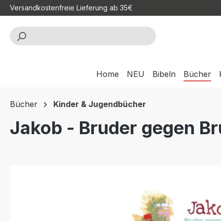
Versandkostenfreie Lieferung ab 35€
m Hauptinhalt springen
Zur Suche springen
Zur Hauptnavigation springen
Home
NEU
Bibeln
Bücher
Bücher
Kinder & Jugendbücher
Jakob - Bruder gegen Br
Bildergalerie überspringen