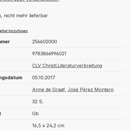
, nicht mehr lieferbar
ttel hinzufügen
mmer
256602000
9783866996021
CLV Christl.Literaturverbreitung
ungsdatum
05.10.2017
Anne de Graaf
,
José Pérez Montero
32 S.
t
Gb
16,5 x 24,2 cm