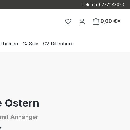
Telefon: 02771 83020
Du hast 0 Produkte auf d
0,00 €*
Themen
% Sale
CV Dillenburg
e Ostern
 mit Anhänger
*