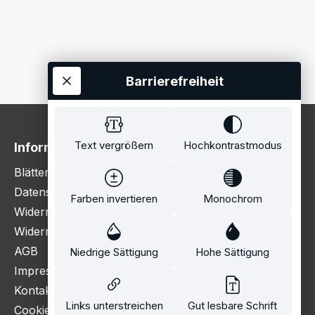
Barrierefreiheit
Text vergrößern
Hochkontrastmodus
Information
Blätterkatalog
Datenschutzerklärung
Farben invertieren
Monochrom
Widerrufsbelehrung
Widerrufsformular
AGB
Niedrige Sättigung
Hohe Sättigung
Impressum
Kontakt
Links unterstreichen
Gut lesbare Schrift
Cookie Einstellungen