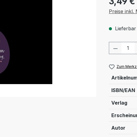
3,49 €
Preise inkl
Lieferbar
Produkt
Zum Merkze
Artikelnu
ISBN/EAN
Verlag
Erschein
Autor