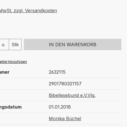
. MwSt. zzgl. Versandkosten
 Anzahl: Gib den gewünschten Wert ein 
Stk
IN DEN WARENKORB
ttel hinzufügen
mmer
2632115
2901780321157
Bibellesebund e.V.Vlg.
ungsdatum
01.01.2018
Monika Büchel