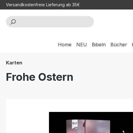
Versandkostenfreie Lieferung ab 35€
m Hauptinhalt springen
Zur Suche springen
Zur Hauptnavigation springen
Home
NEU
Bibeln
Bücher
Karten
Frohe Ostern
Bildergalerie überspringen