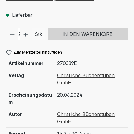
Lieferbar
Produkt Anzahl: Gib den gewünschten We
Stk
IN DEN WARENKORB
Zum Merkzettel hinzufügen
Artikelnummer
270339E
Verlag
Christliche Bücherstuben
GmbH
Erscheinungsdatu
20.06.2024
m
Autor
Christliche Bücherstuben
GmbH
Format
14,7 x 10,4 cm