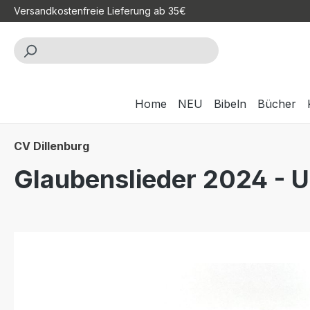
Versandkostenfreie Lieferung ab 35€
m Hauptinhalt springen
Zur Suche springen
Zur Hauptnavigation springen
Home
NEU
Bibeln
Bücher
CV Dillenburg
Glaubenslieder 2024 - 
Bildergalerie überspringen