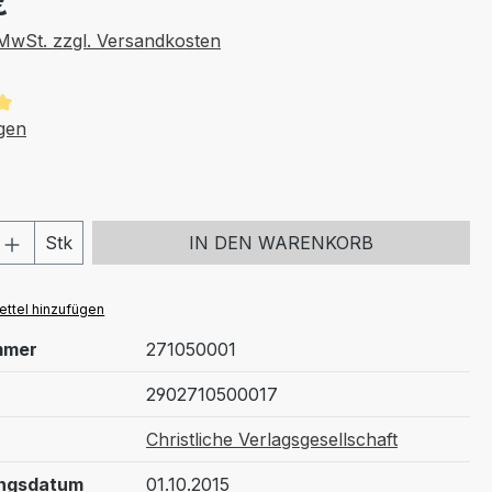
€
. MwSt. zzgl. Versandkosten
tliche Bewertung von 5 von 5 Sternen
gen
 Anzahl: Gib den gewünschten Wert ein 
Stk
IN DEN WARENKORB
ttel hinzufügen
mmer
271050001
2902710500017
Christliche Verlagsgesellschaft
ungsdatum
01.10.2015