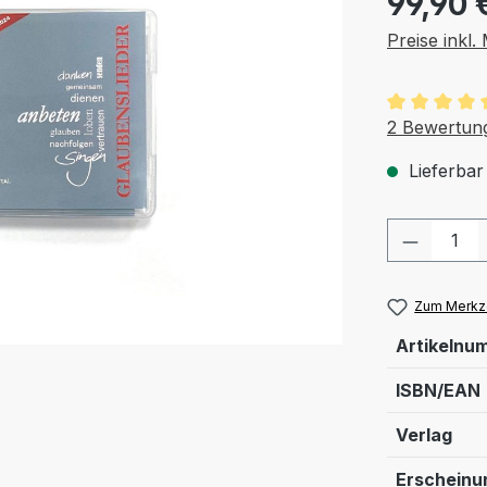
99,90 
Preise inkl
Durchschnit
2 Bewertun
Lieferbar
Produkt
Zum Merkze
Artikelnu
ISBN/EAN
Verlag
Erschein