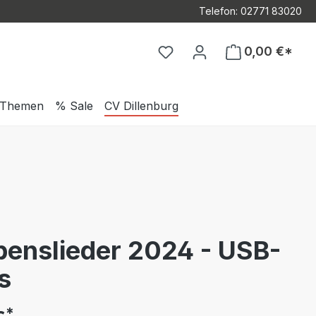
Telefon: 02771 83020
Du hast 0 Produkte auf d
0,00 €*
Themen
% Sale
CV Dillenburg
benslieder 2024 - USB-
s
*