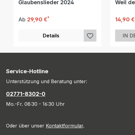
Glaubenslieder 2024
Weil de
*
Regulärer Preis:
Reguläre
Ab
29,90 €
14,90 €
Details
IN 
Service-Hotline
Unterstützung und Beratung unter:
02771-8302-0
Mo.-Fr. 08:30 - 16:30 Uhr
Oder über unser
Kontaktformular
.