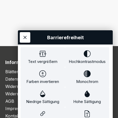
Barrierefreiheit
Text vergrößern
Hochkontrastmodus
Information
Blätterkatalog
Datenschutzerklärung
Farben invertieren
Monochrom
Widerrufsbelehrung
Widerrufsformular
AGB
Niedrige Sättigung
Hohe Sättigung
Impressum
Kontakt