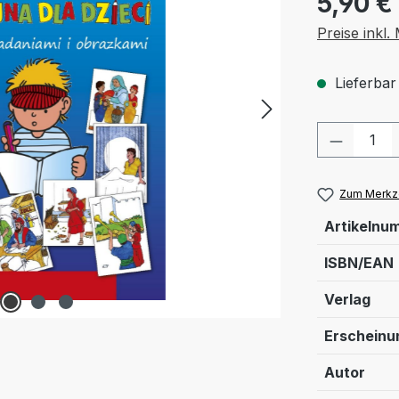
5,90 €
Preise inkl
Lieferbar
Produkt
Zum Merkze
Artikelnu
ISBN/EAN
Verlag
Erschein
Autor