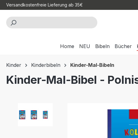
Versandkostenfreie Lieferung ab 35€
m Hauptinhalt springen
Zur Suche springen
Zur Hauptnavigation springen
Home
NEU
Bibeln
Bücher
Kinder
Kinderbibeln
Kinder-Mal-Bibeln
Kinder-Mal-Bibel - Polni
Bildergalerie überspringen