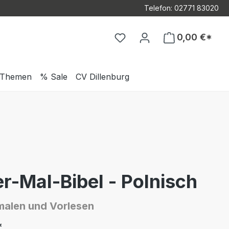
Telefon: 02771 83020
Du hast 0 Produkte auf d
0,00 €*
Themen
% Sale
CV Dillenburg
r-Mal-Bibel - Polnisch
alen und Vorlesen
*