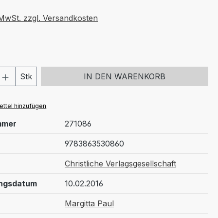
. MwSt. zzgl. Versandkosten
 Anzahl: Gib den gewünschten Wert ein 
Stk
IN DEN WARENKORB
ttel hinzufügen
mmer
271086
9783863530860
Christliche Verlagsgesellschaft
ungsdatum
10.02.2016
Margitta Paul