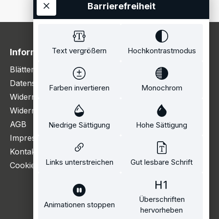
Barrierefreiheit
Text vergrößern
Hochkontrastmodus
Information
Blätterkatalog
Datenschutzerklärung
Farben invertieren
Monochrom
Widerrufsbelehrung
Widerrufsformular
AGB
Niedrige Sättigung
Hohe Sättigung
Impressum
Kontakt
Links unterstreichen
Gut lesbare Schrift
Cookie Einstellungen
Überschriften
Animationen stoppen
hervorheben