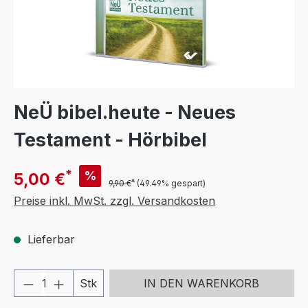
NeÜ bibel.heute - Neues
Testament - Hörbibel
*
%
5,00 €
*
9,90 €
(49.49% gespart)
Preise inkl. MwSt. zzgl. Versandkosten
Lieferbar
Produkt Anzahl: Gib den gewünschten We
Stk
IN DEN WARENKORB