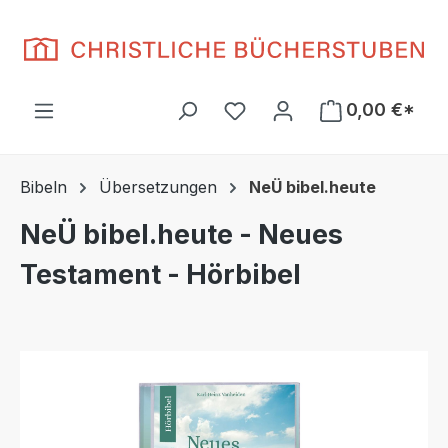
Zum Hauptinhalt springen
Du hast 0 Produkte auf d
0,00 €*
Bibeln
Übersetzungen
NeÜ bibel.heute
NeÜ bibel.heute - Neues
Testament - Hörbibel
Bildergalerie überspringen