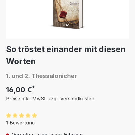
So tröstet einander mit diesen
Worten
1. und 2. Thessalonicher
*
16,00 €
Preise inkl. MwSt. zzgl. Versandkosten
Durchschnittliche Bewertung von 5 von 5 Sternen
1 Bewertung
Vergriffen, nicht mehr lieferbar