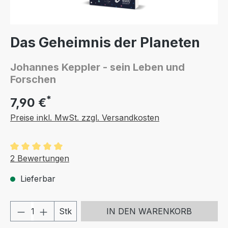
Das Geheimnis der Planeten
Johannes Keppler - sein Leben und
Forschen
*
7,90 €
Preise inkl. MwSt. zzgl. Versandkosten
Durchschnittliche Bewertung von 5 von 5 Sternen
2 Bewertungen
Lieferbar
Produkt Anzahl: Gib den gewünschten We
Stk
IN DEN WARENKORB