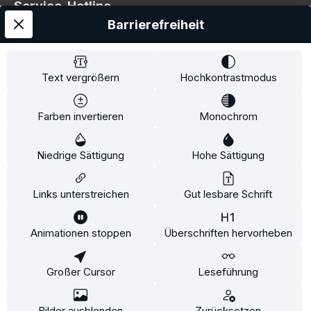
Service-Hotline
Barrierefreiheit
Service
Information
Text vergrößern
Hochkontrastmodus
Farben invertieren
Monochrom
* Alle Preise inkl. gesetzl. Mehrwertsteuer zzgl.
Niedrige Sättigung
Hohe Sättigung
Versandkosten
und ggf. Nachnahmegebühren, wenn
nicht anders angegeben.
Links unterstreichen
Gut lesbare Schrift
Animationen stoppen
Überschriften hervorheben
Diese Website verwendet Cookies, um eine bestmögliche
Erfahrung bieten zu können.
Mehr Informationen ...
Großer Cursor
Leseführung
Konfigurieren
Nur technisch notwendige
Alle Cookies akzeptieren
Bilder ausblenden
Zurücksetzen