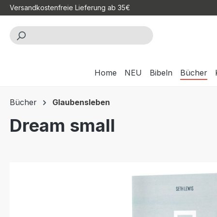
Versandkostenfreie Lieferung ab 35€
m Hauptinhalt springen
Zur Suche springen
Zur Hauptnavigation springen
Home
NEU
Bibeln
Bücher
Bücher
Glaubensleben
Dream small
Bildergalerie überspringen