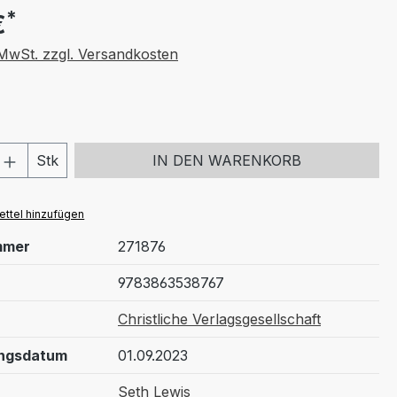
*
€
. MwSt. zzgl. Versandkosten
 Anzahl: Gib den gewünschten Wert ein 
Stk
IN DEN WARENKORB
ttel hinzufügen
mmer
271876
9783863538767
Christliche Verlagsgesellschaft
ungsdatum
01.09.2023
Seth Lewis