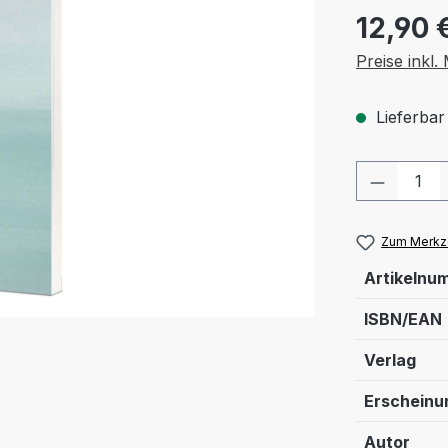
12,90 
Preise inkl
Lieferbar
Produkt
Zum Merkze
Artikelnu
ISBN/EAN
Verlag
Erschein
Autor