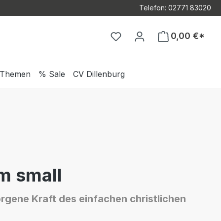
Telefon: 02771 83020
Du hast 0 Produkte auf d
0,00 €*
Themen
% Sale
CV Dillenburg
m small
rgene Kraft des einfachen christlichen