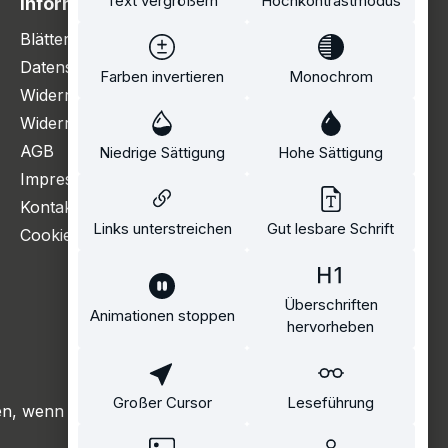
Text vergrößern
Hochkontrastmodus
Information
Blätterkatalog
Datenschutzerklärung
Farben invertieren
Monochrom
Widerrufsbelehrung
Widerrufsformular
AGB
Niedrige Sättigung
Hohe Sättigung
Impressum
Kontakt
Links unterstreichen
Gut lesbare Schrift
Cookie Einstellungen
Überschriften
Animationen stoppen
hervorheben
Großer Cursor
Leseführung
, wenn nicht anders angegeben.