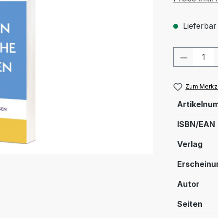
Lieferbar
Produkt
Zum Merkze
Artikelnu
ISBN/EAN
Verlag
Erschein
Autor
Seiten