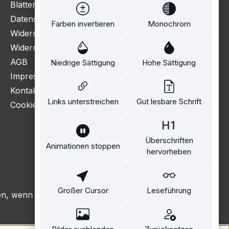
Blätterkatalog
Datenschutzerklärung
Farben invertieren
Monochrom
Widerrufsbelehrung
Widerrufsformular
AGB
Niedrige Sättigung
Hohe Sättigung
Impressum
Kontakt
Links unterstreichen
Gut lesbare Schrift
Cookie Einstellungen
Überschriften
Animationen stoppen
hervorheben
Großer Cursor
Leseführung
, wenn nicht anders angegeben.