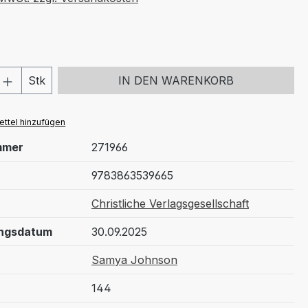
 Anzahl: Gib den gewünschten Wert ein 
Stk
IN DEN WARENKORB
ttel hinzufügen
mmer
271966
9783863539665
Christliche Verlagsgesellschaft
ungsdatum
30.09.2025
Samya Johnson
144