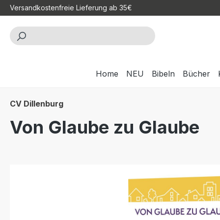
Versandkostenfreie Lieferung ab 35€
m Hauptinhalt springen
Zur Suche springen
Zur Hauptnavigation springen
Home
NEU
Bibeln
Bücher
CV Dillenburg
Von Glaube zu Glaube
Bildergalerie überspringen