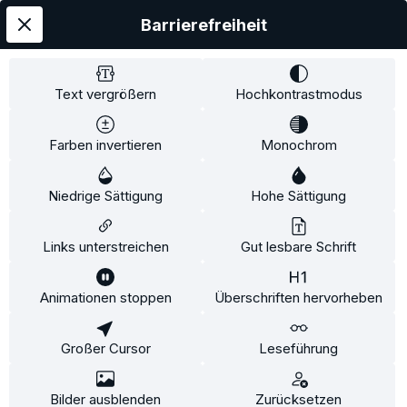
Service-Hotline
Barrierefreiheit
Service
Information
Text vergrößern
Hochkontrastmodus
Farben invertieren
Monochrom
* Alle Preise inkl. gesetzl. Mehrwertsteuer zzgl.
Niedrige Sättigung
Hohe Sättigung
Versandkosten
und ggf. Nachnahmegebühren, wenn
nicht anders angegeben.
Links unterstreichen
Gut lesbare Schrift
Animationen stoppen
Überschriften hervorheben
Diese Website verwendet Cookies, um eine bestmögliche
Erfahrung bieten zu können.
Mehr Informationen ...
Großer Cursor
Leseführung
Konfigurieren
Nur technisch notwendige
Alle Cookies akzeptieren
Bilder ausblenden
Zurücksetzen