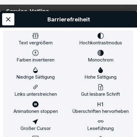
Service-Hotline
Barrierefreiheit
Service
Information
Text vergrößern
Hochkontrastmodus
Farben invertieren
Monochrom
* Alle Preise inkl. gesetzl. Mehrwertsteuer zzgl.
Niedrige Sättigung
Hohe Sättigung
Versandkosten
und ggf. Nachnahmegebühren, wenn
nicht anders angegeben.
Links unterstreichen
Gut lesbare Schrift
Animationen stoppen
Überschriften hervorheben
Diese Website verwendet Cookies, um eine bestmögliche
Erfahrung bieten zu können.
Mehr Informationen ...
Großer Cursor
Leseführung
Konfigurieren
Nur technisch notwendige