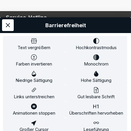
Service-Hotline
Barrierefreiheit
Service
Information
Text vergrößern
Hochkontrastmodus
Farben invertieren
Monochrom
* Alle Preise inkl. gesetzl. Mehrwertsteuer zzgl.
Niedrige Sättigung
Hohe Sättigung
Versandkosten
und ggf. Nachnahmegebühren, wenn
nicht anders angegeben.
Links unterstreichen
Gut lesbare Schrift
Animationen stoppen
Überschriften hervorheben
Diese Website verwendet Cookies, um eine bestmögliche
Erfahrung bieten zu können.
Mehr Informationen ...
Großer Cursor
Leseführung