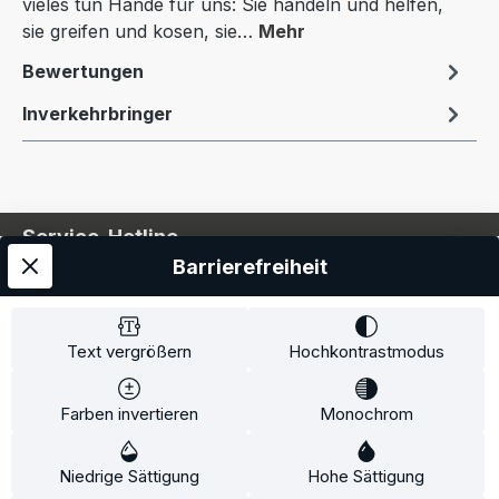
vieles tun Hände für uns: Sie handeln und helfen,
sie greifen und kosen, sie…
Mehr
Bewertungen
Inverkehrbringer
Service-Hotline
Barrierefreiheit
Service
Information
Text vergrößern
Hochkontrastmodus
Farben invertieren
Monochrom
* Alle Preise inkl. gesetzl. Mehrwertsteuer zzgl.
Niedrige Sättigung
Hohe Sättigung
Versandkosten
und ggf. Nachnahmegebühren, wenn