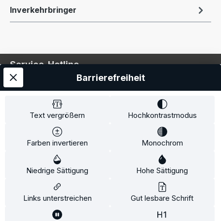
Inverkehrbringer
Service-Hotline
Barrierefreiheit
Service
Information
Text vergrößern
Hochkontrastmodus
Farben invertieren
Monochrom
* Alle Preise inkl. gesetzl. Mehrwertsteuer zzgl.
Niedrige Sättigung
Hohe Sättigung
Versandkosten
und ggf. Nachnahmegebühren, wenn
nicht anders angegeben.
Links unterstreichen
Gut lesbare Schrift