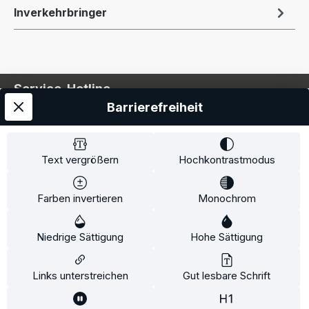
Inverkehrbringer
Service-Hotline
Barrierefreiheit
Service
Information
Text vergrößern
Hochkontrastmodus
Farben invertieren
Monochrom
* Alle Preise inkl. gesetzl. Mehrwertsteuer zzgl.
Niedrige Sättigung
Hohe Sättigung
Versandkosten
und ggf. Nachnahmegebühren, wenn
nicht anders angegeben.
Links unterstreichen
Gut lesbare Schrift