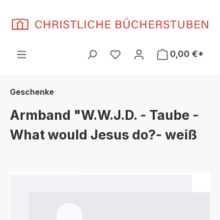
Zum Hauptinhalt springen
Du hast 0 Produkte auf d
0,00 €*
Geschenke
Armband "W.W.J.D. - Taube -
What would Jesus do?- weiß
Bildergalerie überspringen