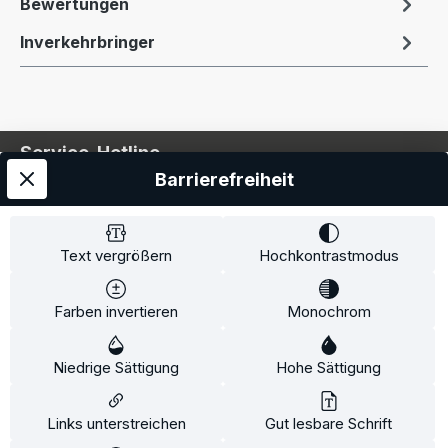
Bewertungen
Inverkehrbringer
Service-Hotline
Barrierefreiheit
Service
Information
Text vergrößern
Hochkontrastmodus
Farben invertieren
Monochrom
* Alle Preise inkl. gesetzl. Mehrwertsteuer zzgl.
Niedrige Sättigung
Hohe Sättigung
Versandkosten
und ggf. Nachnahmegebühren, wenn
nicht anders angegeben.
Links unterstreichen
Gut lesbare Schrift