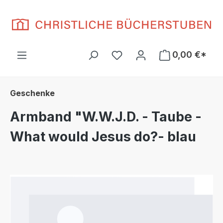
Zum Hauptinhalt springen
Du hast 0 Produkte auf d
0,00 €*
Geschenke
Armband "W.W.J.D. - Taube -
What would Jesus do?- blau
Bildergalerie überspringen