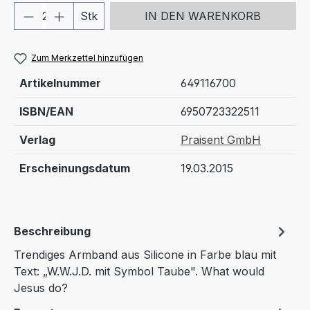
Produkt Anzahl: Gib den gewünschten We
Stk
IN DEN WARENKORB
Zum Merkzettel hinzufügen
Artikelnummer
649116700
ISBN/EAN
6950723322511
Verlag
Praisent GmbH
Erscheinungsdatum
19.03.2015
Beschreibung
Trendiges Armband aus Silicone in Farbe blau mit
Text: „W.W.J.D. mit Symbol Taube". What would
Jesus do?