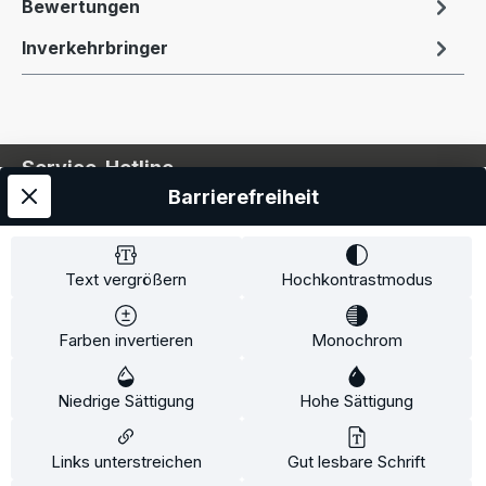
Bewertungen
Inverkehrbringer
Service-Hotline
Barrierefreiheit
Service
Information
Text vergrößern
Hochkontrastmodus
Farben invertieren
Monochrom
* Alle Preise inkl. gesetzl. Mehrwertsteuer zzgl.
Niedrige Sättigung
Hohe Sättigung
Versandkosten
und ggf. Nachnahmegebühren, wenn
nicht anders angegeben.
Links unterstreichen
Gut lesbare Schrift