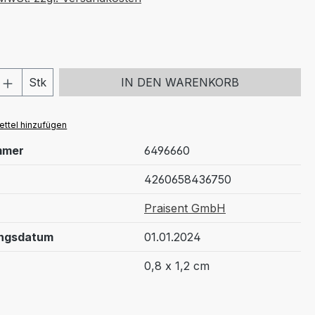
 Anzahl: Gib den gewünschten Wert ein 
Stk
IN DEN WARENKORB
ttel hinzufügen
mmer
6496660
4260658436750
Praisent GmbH
ungsdatum
01.01.2024
0,8 x 1,2 cm