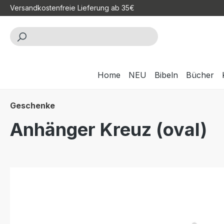
Versandkostenfreie Lieferung ab 35€
m Hauptinhalt springen
Zur Suche springen
Zur Hauptnavigation springen
Home
NEU
Bibeln
Bücher
Geschenke
Anhänger Kreuz (oval)
Bildergalerie überspringen