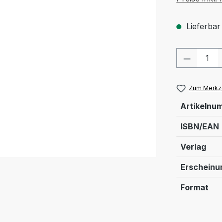
Lieferbar
Produkt
Zum Merkze
Artikelnu
ISBN/EAN
Verlag
Erschein
Format