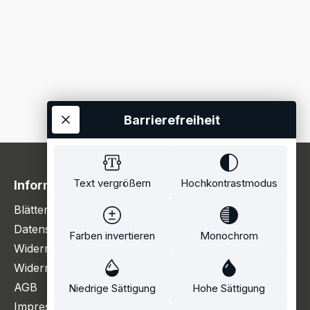
Barrierefreiheit
Text vergrößern
Hochkontrastmodus
Information
Blätterkatalog
Datenschutzerklärung
Farben invertieren
Monochrom
Widerrufsbelehrung
Widerrufsformular
AGB
Niedrige Sättigung
Hohe Sättigung
Impressum