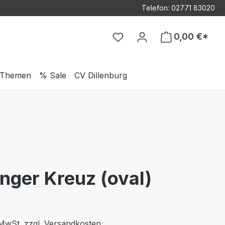
Telefon: 02771 83020
Du hast 0 Produkte auf d
0,00 €*
Themen
% Sale
CV Dillenburg
nger Kreuz (oval)
*
. MwSt. zzgl. Versandkosten