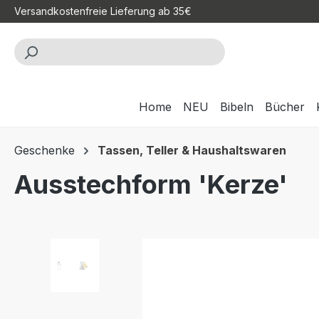
Versandkostenfreie Lieferung ab 35€
m Hauptinhalt springen
Zur Suche springen
Zur Hauptnavigation springen
Home
NEU
Bibeln
Bücher
Geschenke
Tassen, Teller & Haushaltswaren
Ausstechform 'Kerze'
Bildergalerie überspringen