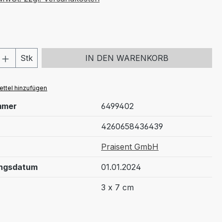
 Anzahl: Gib den gewünschten Wert ein 
Stk
IN DEN WARENKORB
ttel hinzufügen
mmer
6499402
4260658436439
Praisent GmbH
ungsdatum
01.01.2024
3 x 7 cm