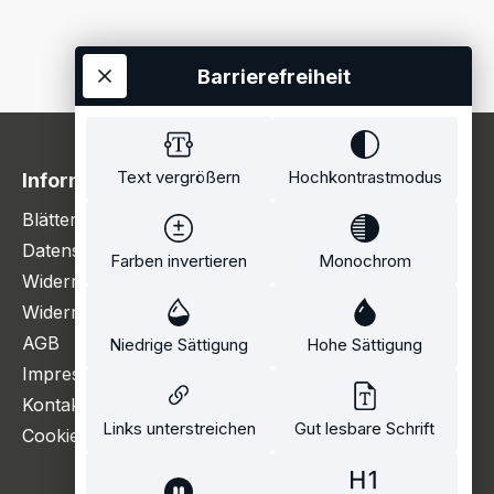
Barrierefreiheit
Text vergrößern
Hochkontrastmodus
Information
Blätterkatalog
Datenschutzerklärung
Farben invertieren
Monochrom
Widerrufsbelehrung
Widerrufsformular
AGB
Niedrige Sättigung
Hohe Sättigung
Impressum
Kontakt
Links unterstreichen
Gut lesbare Schrift
Cookie Einstellungen