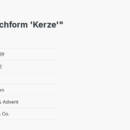
chform 'Kerze'"
39
H
en
& Advent
& Co.