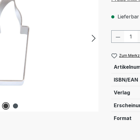
Lieferbar
Produkt
Zum Merkze
Artikelnu
ISBN/EAN
Verlag
Erschein
Format