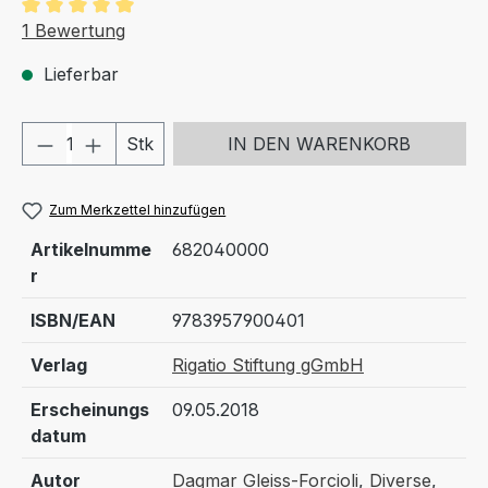
Durchschnittliche Bewertung von 5 von 5 Sternen
1 Bewertung
Lieferbar
Produkt Anzahl: Gib den gewünschten We
Stk
IN DEN WARENKORB
Zum Merkzettel hinzufügen
Artikelnumme
682040000
r
ISBN/EAN
9783957900401
Verlag
Rigatio Stiftung gGmbH
Erscheinungs
09.05.2018
datum
Autor
Dagmar Gleiss-Forcioli
,
Diverse
,