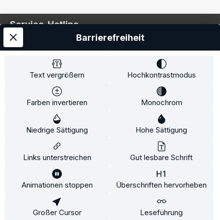
Service-Hotline
Barrierefreiheit
Service
Information
Text vergrößern
Hochkontrastmodus
Farben invertieren
Monochrom
* Alle Preise inkl. gesetzl. Mehrwertsteuer zzgl.
Niedrige Sättigung
Hohe Sättigung
Versandkosten
und ggf. Nachnahmegebühren, wenn
nicht anders angegeben.
Links unterstreichen
Gut lesbare Schrift
Animationen stoppen
Überschriften hervorheben
Diese Website verwendet Cookies, um eine bestmögliche
Erfahrung bieten zu können.
Mehr Informationen ...
Großer Cursor
Leseführung
Konfigurieren
Nur technisch notwendige