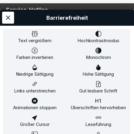
Service-Hotline
Barrierefreiheit
Service
Information
Text vergrößern
Hochkontrastmodus
Farben invertieren
Monochrom
* Alle Preise inkl. gesetzl. Mehrwertsteuer zzgl.
Niedrige Sättigung
Hohe Sättigung
Versandkosten
und ggf. Nachnahmegebühren, wenn
nicht anders angegeben.
Links unterstreichen
Gut lesbare Schrift
Animationen stoppen
Überschriften hervorheben
Diese Website verwendet Cookies, um eine bestmögliche
Erfahrung bieten zu können.
Mehr Informationen ...
Großer Cursor
Leseführung
Konfigurieren
Nur technisch notwendige