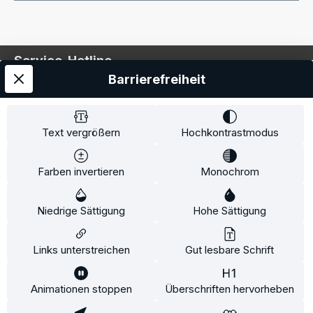
Service-Hotline
Barrierefreiheit
Service
Information
Text vergrößern
Hochkontrastmodus
Farben invertieren
Monochrom
* Alle Preise inkl. gesetzl. Mehrwertsteuer zzgl.
Niedrige Sättigung
Hohe Sättigung
Versandkosten
und ggf. Nachnahmegebühren, wenn
nicht anders angegeben.
Links unterstreichen
Gut lesbare Schrift
Animationen stoppen
Überschriften hervorheben
Diese Website verwendet Cookies, um eine bestmögliche
Erfahrung bieten zu können.
Mehr Informationen ...