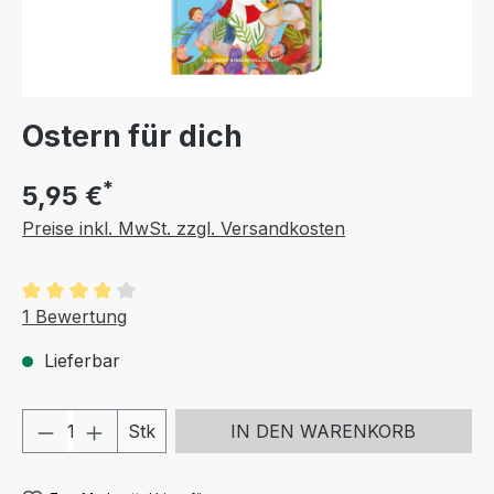
Ostern für dich
*
5,95 €
Preise inkl. MwSt. zzgl. Versandkosten
Durchschnittliche Bewertung von 4 von 5 Sternen
1 Bewertung
Lieferbar
Produkt Anzahl: Gib den gewünschten We
Stk
IN DEN WARENKORB