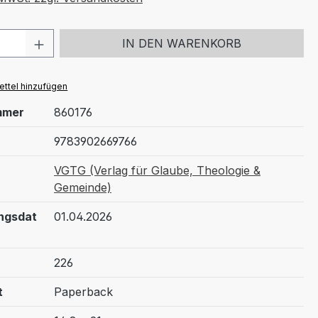
 Anzahl: Gib den gewünschten Wert ein 
IN DEN WARENKORB
ttel hinzufügen
mmer
860176
9783902669766
VGTG (Verlag für Glaube, Theologie &
Gemeinde)
ngsdat
01.04.2026
226
t
Paperback