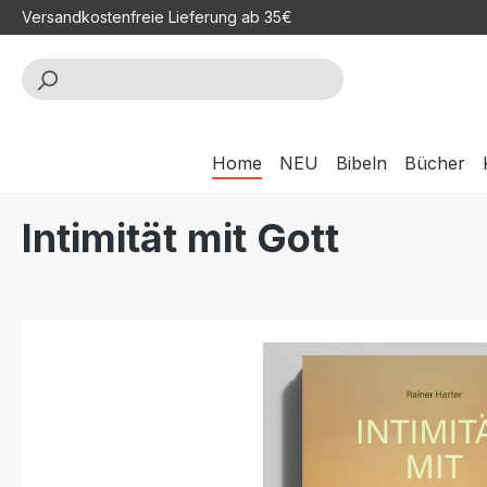
Versandkostenfreie Lieferung ab 35€
m Hauptinhalt springen
Zur Suche springen
Zur Hauptnavigation springen
Home
NEU
Bibeln
Bücher
Intimität mit Gott
Bildergalerie überspringen