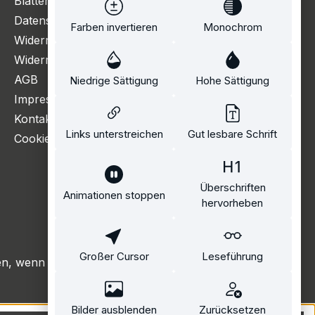
Blätterkatalog
Datenschutzerklärung
Farben invertieren
Monochrom
Widerrufsbelehrung
Widerrufsformular
AGB
Niedrige Sättigung
Hohe Sättigung
Impressum
Kontakt
Links unterstreichen
Gut lesbare Schrift
Cookie Einstellungen
Überschriften
Animationen stoppen
hervorheben
Großer Cursor
Leseführung
, wenn nicht anders angegeben.
Bilder ausblenden
Zurücksetzen