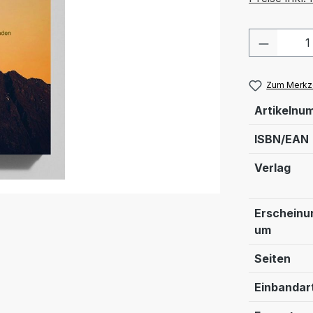
Produkt
Zum Merkze
Artikelnu
ISBN/EAN
Verlag
Erscheinu
um
Seiten
Einbandar