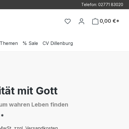
Telefon: 02771 83020
Du hast 0 Produkte auf d
0,00 €*
Themen
% Sale
CV Dillenburg
ität mit Gott
zum wahren Leben finden
*
€
. MwSt. zzgl. Versandkosten