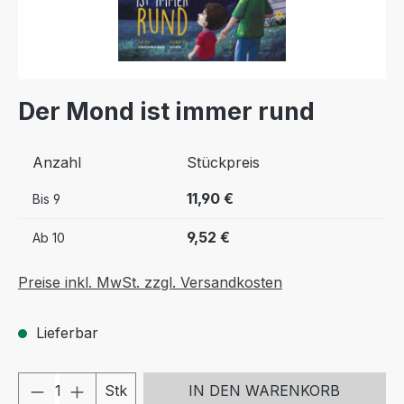
Der Mond ist immer rund
Anzahl
Stückpreis
11,90 €
Bis
9
9,52 €
Ab
10
Preise inkl. MwSt. zzgl. Versandkosten
Lieferbar
Produkt Anzahl: Gib den gewünschten We
Stk
IN DEN WARENKORB