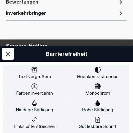
Bewertungen
Inverkehrbringer
Service-Hotline
Barrierefreiheit
Service
Information
Text vergrößern
Hochkontrastmodus
Farben invertieren
Monochrom
* Alle Preise inkl. gesetzl. Mehrwertsteuer zzgl.
Niedrige Sättigung
Hohe Sättigung
Versandkosten
und ggf. Nachnahmegebühren, wenn
nicht anders angegeben.
Links unterstreichen
Gut lesbare Schrift