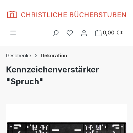
Zum Hauptinhalt springen
Du hast 0 Produkte auf d
0,00 €*
Geschenke
Dekoration
Kennzeichenverstärker
"Spruch"
Bildergalerie überspringen