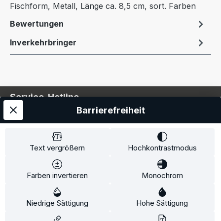
Fischform, Metall, Länge ca. 8,5 cm, sort. Farben
Bewertungen
Inverkehrbringer
Service-Hotline
Barrierefreiheit
Service
Information
Text vergrößern
Hochkontrastmodus
Farben invertieren
Monochrom
* Alle Preise inkl. gesetzl. Mehrwertsteuer zzgl.
Niedrige Sättigung
Hohe Sättigung
Versandkosten
und ggf. Nachnahmegebühren, wenn