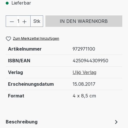
Lieferbar
Produkt Anzahl: Gib den gewünschten We
Stk
IN DEN WARENKORB
Zum Merkzettel hinzufügen
Artikelnummer
972971100
ISBN/EAN
4250944309950
Verlag
Uljö Verlag
Erscheinungsdatum
15.08.2017
Format
4 x 8,5 cm
Beschreibung